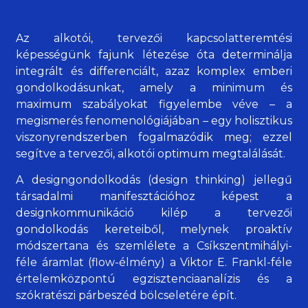
Az alkotói, tervezői kapcsolatteremtési
képességünk fajunk létezése óta determinálja
integrált és differenciált, azaz komplex emberi
gondolkodásunkat, amely a minimum és
maximum szabályokat figyelembe véve – a
megismerés fenomenológiájában – egy holisztikus
viszonyrendszerben fogalmazódik meg; ezzel
segítve a tervezői, alkotói optimum megtalálását.
A designgondolkodás (design thinking) jellegű
társadalmi manifesztációhoz képest a
designkommunikáció kilép a tervezői
gondolkodás kereteiből, melynek proaktív
módszertana és szemlélete a Csíkszentmihályi-
féle áramlat (flow-élmény) a Viktor E. Frankl-féle
értelemközpontú egzisztenciaanalízis és a
szókratészi párbeszéd bölcseletére épít.