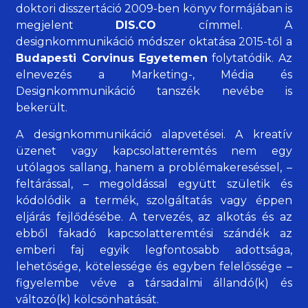
doktori disszertáció 2009-ben könyv formájában is
megjelent
DIS.CO
címmel. A
designkommunikáció módszer oktatása 2015-től a
Budapesti Corvinus Egyetemen
folytatódik. Az
elnevezés a Marketing-, Média és
Designkommunikáció tanszék nevébe is
bekerült.
A designkommunikáció alapvetései. A kreatív
üzenet vagy kapcsolatteremtés nem egy
utólagos sallang, hanem a problémakereséssel, –
feltárással, – megoldással együtt születik és
kódolódik a termék, szolgáltatás vagy éppen
eljárás fejlődésébe. A tervezés, az alkotás és az
ebből fakadó kapcsolatteremtési szándék az
emberi faj egyik legfontosabb adottsága,
lehetősége, kötelessége és egyben felelőssége –
figyelembe véve a társadalmi állandó(k) és
változó(k) kölcsönhatását.