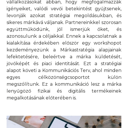
vállalkozásokat abban, hogy megfogalmazzák
igényeiket, valódi vevői betekintést gyűjtsenek,
levonják azokat stratégiai megoldásukban, és
sikeres márkává váljanak. Partnereinkkel szorosan
együttműködünk, jól ismerjük őket, és
azonosulunk a céljaikkal. Ennek a kapcsolatnak a
kialakítása érdekében először egy workshopot
kezdeményezünk a Márkastratégia alapjainak
lefektetésére, beleértve a márka küldetését,
jövőképét és piaci identitását. Ezt a stratégiai
alapot követi a Kommunikációs Terv, ahol minden
egyes célközönségcsoportot külön
megszólítunk. Ez a kommunikáció lesz a márka
lenyűgöző fizikai és digitális termékeinek
megalkotásának előterében is.