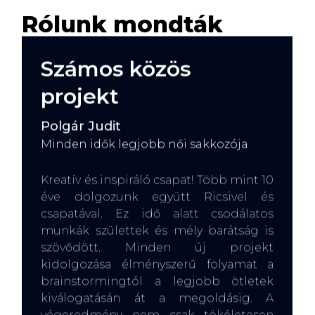
Rólunk mondták
Számos közös
projekt
Polgár Judit
Minden idők legjobb női sakkozója
Kreatív és inspiráló csapat! Több mint 10
éve dolgozunk együtt Ricsivel és
csapatával. Ez idő alatt csodálatos
munkák születtek és mély barátság is
szövődött. Minden új projekt
kidolgozása élményszerű folyamat a
brainstormingtól a legjobb ötletek
kiválogatásán át a megoldásig. A
végeredmény nem csak tökéletesen