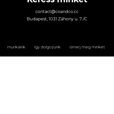
contact@coandco.cc
Budapest, 1031 Záhony u. 7./C
munkáink
így dolgozunk
ismerj meg minket