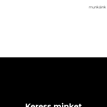
munkáink
Keress minket