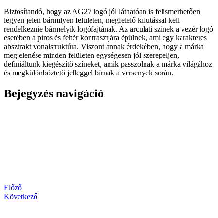
Biztosítandó, hogy az AG27 logó jól láthatóan is felismerhetően
legyen jelen bármilyen felületen, megfelelő kifutással kell
rendelkeznie bármelyik logófajtának.
Az arculati színek a vezér logó
esetében a piros és fehér kontrasztjára épülnek, ami egy karakteres
absztrakt vonalstruktúra. Viszont annak érdekében, hogy a márka
megjelenése minden felületen egységesen jól szerepeljen,
definiáltunk kiegészítő színeket, amik passzolnak a márka világához
és megkülönböztető jelleggel bírnak a versenyek során.
Bejegyzés navigáció
Előző
Következő