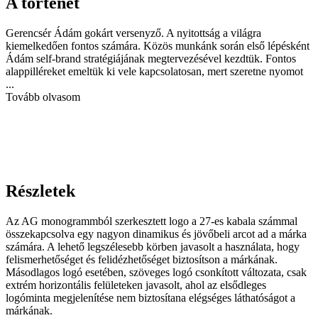
A történet
Gerencsér Ádám gokárt versenyző. A nyitottság a világra
kiemelkedően fontos számára. Közös munkánk során első lépésként
Ádám self-brand stratégiájának megtervezésével kezdtük. Fontos
alappilléreket emeltük ki vele kapcsolatosan, mert szeretne nyomot
...
Tovább olvasom
Részletek
Az AG monogrammból szerkesztett logo a 27-es kabala számmal
összekapcsolva egy nagyon dinamikus és jövőbeli arcot ad a márka
számára. A lehető legszélesebb körben javasolt a használata, hogy
felismerhetőséget és felidézhetőséget biztosítson a márkának.
Másodlagos logó esetében, szöveges logó csonkított változata, csak
extrém horizontális felületeken javasolt, ahol az elsődleges
logóminta megjelenítése nem biztosítana elégséges láthatóságot a
márkának.