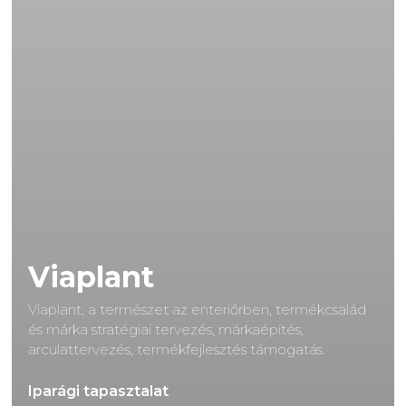
Viaplant
Viaplant, a természet az enteriőrben, termékcsalád
és márka stratégiai tervezés, márkaépítés,
arculattervezés, termékfejlesztés támogatás.
Iparági tapasztalat