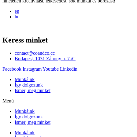
hihetetlen kreativitást, lelkesedést, sok munkát és borozást!
en
hu
Keress minket
contact@coandco.cc
Budapest, 1031 Záhony u. 7./C
Facebook
Instagram
Youtube
Linkedin
Munkáink
Így dolgozunk
Ismerj meg minket
Menü
Munkáink
Így dolgozunk
Ismerj meg minket
Munkáink